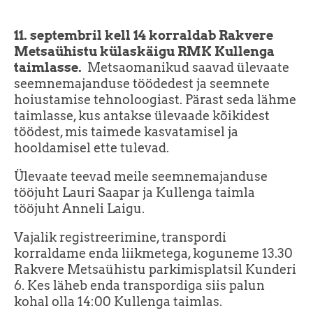
11. septembril kell 14 korraldab Rakvere
Metsaühistu külaskäigu RMK Kullenga
taimlasse.
Metsaomanikud saavad ülevaate
seemnemajanduse töödedest ja seemnete
hoiustamise tehnoloogiast. Pärast seda lähme
taimlasse, kus antakse ülevaade kõikidest
töödest, mis taimede kasvatamisel ja
hooldamisel ette tulevad.
Ülevaate teevad meile seemnemajanduse
tööjuht Lauri Saapar ja Kullenga taimla
tööjuht Anneli Laigu.
Vajalik registreerimine, transpordi
korraldame enda liikmetega, koguneme 13.30
Rakvere Metsaühistu parkimisplatsil Kunderi
6. Kes läheb enda transpordiga siis palun
kohal olla 14:00 Kullenga taimlas.