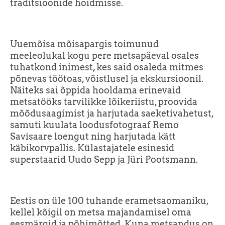
traditsioonide hoidmisse.
Uuemõisa mõisapargis toimunud
meeleolukal kogu pere metsapäeval osales
tuhatkond inimest, kes said osaleda mitmes
põnevas töötoas, võistlusel ja ekskursioonil.
Näiteks sai õppida hooldama erinevaid
metsatööks tarvilikke lõikeriistu, proovida
mõõdusaagimist ja harjutada saeketivahetust,
samuti kuulata loodusfotograaf Remo
Savisaare loengut ning harjutada kätt
käbikorvpallis. Külastajatele esinesid
superstaarid Uudo Sepp ja Jüri Pootsmann.
Eestis on üle 100 tuhande erametsaomaniku,
kellel kõigil on metsa majandamisel oma
eesmärgid ja põhimõtted. Kuna metsandus on