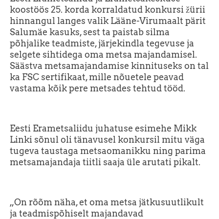
koostöös 25. korda korraldatud konkursi žürii
hinnangul langes valik Lääne-Virumaalt pärit
Salumäe kasuks, sest ta paistab silma
põhjalike teadmiste, järjekindla tegevuse ja
selgete sihtidega oma metsa majandamisel.
Säästva metsamajandamise kinnituseks on tal
ka FSC sertifikaat, mille nõuetele peavad
vastama kõik pere metsades tehtud tööd.
Eesti Erametsaliidu juhatuse esimehe Mikk
Linki sõnul oli tänavusel konkursil mitu väga
tugeva taustaga metsaomanikku ning parima
metsamajandaja tiitli saaja üle arutati pikalt.
„On rõõm näha, et oma metsa jätkusuutlikult
ja teadmispõhiselt majandavad