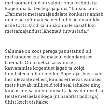
metsaomanikud on valmis oma teadmisi ja
kogemusi ka teistega jagama,“ lausus Link.
„Parimate metsamajandajate konkurss annab
meile hea võimaluse neid tublisid omanikke
esile tõsta, kuid ka ühiskonnale säästlikku
metsamajandust lähemalt tutvustada.“
Salumäe on koos perega panustanud nii
metsanduse kui ka maaelu edendamisse
laiemalt. Oma metsa kasvamise ja
kasvatamise kogemust jagab ta kõigi
huvilistega hiljuti loodud õpperajal, kus saab
hea ülevaate sellest, kuidas erinevas vanuses
mets kasvab, milliseid töid seal tehakse ning
kuidas metsa uuendamisel ja kasvatamisel ka
teiste metsaelanikega (nt naabrist põdraga)
ühist keelt otsitakse.