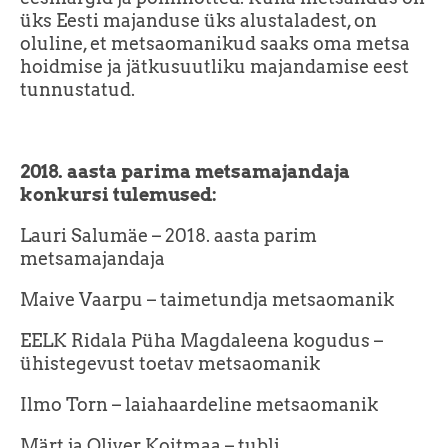
üks Eesti majanduse üks alustaladest, on
oluline, et metsaomanikud saaks oma metsa
hoidmise ja jätkusuutliku majandamise eest
tunnustatud.
2018. aasta parima metsamajandaja
konkursi tulemused:
Lauri Salumäe – 2018. aasta parim
metsamajandaja
Maive Vaarpu – taimetundja metsaomanik
EELK Ridala Püha Magdaleena kogudus –
ühistegevust toetav metsaomanik
Ilmo Torn – laiahaardeline metsaomanik
Märt ja Oliver Koitmaa – tubli