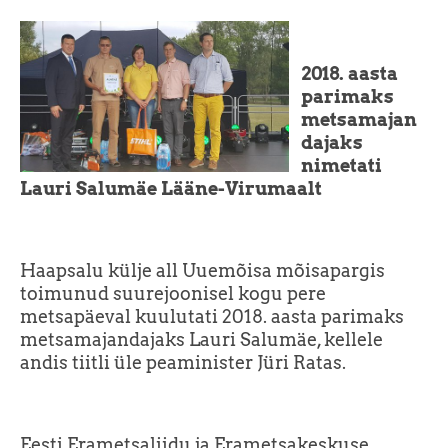
2018. aasta
parimaks
metsamajan
dajaks
nimetati
Lauri Salumäe Lääne-Virumaalt
Haapsalu külje all Uuemõisa mõisapargis
toimunud suurejoonisel kogu pere
metsapäeval kuulutati 2018. aasta parimaks
metsamajandajaks Lauri Salumäe, kellele
andis tiitli üle peaminister Jüri Ratas.
Eesti Erametsaliidu ja Erametsakeskuse