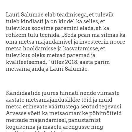
Lauri Salumäe elab teadmisega, et tulevik
tuleb kindlasti ja on kindel ka selles, et
tulevikus soovime paremini elada, sh ka
rohkem tulu teenida. „Seda pean ma silmas ka
oma metsa majandamisel ja investeerin noore
metsa hooldamisse ja kasvatamisse, et
tulevikus oleks metsad paremad ja
kvaliteetsemad,“ ütles 2018. aasta parim
metsamajandaja Lauri Salumäe.
Kandidaatide juures hinnati nende viimaste
aastate metsamajanduslikke töid ja muid
metsa erinevate väärtustega seotud tegevusi.
Arvesse võeti ka metsaomanike põhimõtteid
metsade majandamisel, panustamist
kogukonna ja maaelu arengusse ning