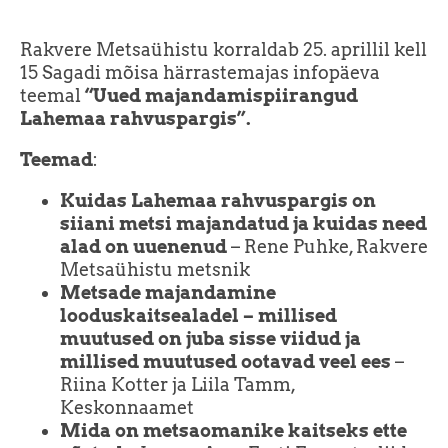
Rakvere Metsaühistu korraldab 25. aprillil kell
15 Sagadi mõisa härrastemajas infopäeva
teemal
“Uued majandamispiirangud
Lahemaa rahvuspargis”.
Teemad
:
Kuidas Lahemaa rahvuspargis on
siiani metsi majandatud ja kuidas need
alad on uuenenud
– Rene Puhke, Rakvere
Metsaühistu metsnik
Metsade majandamine
looduskaitsealadel – millised
muutused on juba sisse viidud ja
millised muutused ootavad veel ees
–
Riina Kotter ja Liila Tamm,
Keskonnaamet
Mida on metsaomanike kaitseks ette