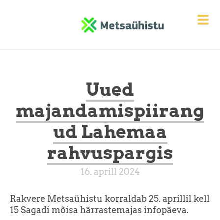
Uued
majandamispiirang
ud Lahemaa
rahvuspargis
16. aprill 2024
Rakvere Metsaühistu korraldab 25. aprillil kell
15 Sagadi mõisa härrastemajas infopäeva.