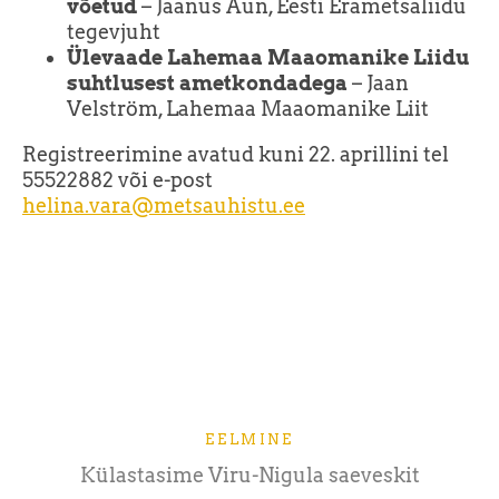
võetud
– Jaanus Aun, Eesti Erametsaliidu
tegevjuht
Ülevaade Lahemaa Maaomanike Liidu
suhtlusest ametkondadega
– Jaan
Velström, Lahemaa Maaomanike Liit
Registreerimine avatud kuni 22. aprillini tel
55522882 või e-post
helina.vara@metsauhistu.ee
EELMINE
Külastasime Viru-Nigula saeveskit