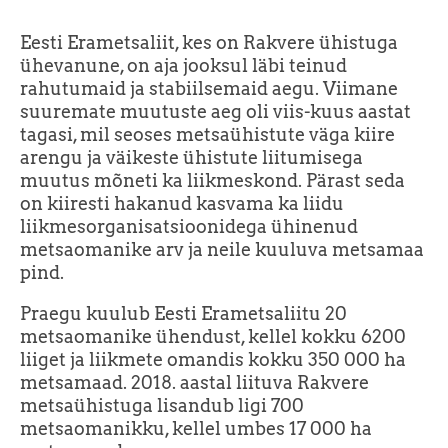
Eesti Erametsaliit, kes on Rakvere ühistuga
ühevanune, on aja jooksul läbi teinud
rahutumaid ja stabiilsemaid aegu. Viimane
suuremate muutuste aeg oli viis-kuus aastat
tagasi, mil seoses metsaühistute väga kiire
arengu ja väikeste ühistute liitumisega
muutus mõneti ka liikmeskond. Pärast seda
on kiiresti hakanud kasvama ka liidu
liikmesorganisatsioonidega ühinenud
metsaomanike arv ja neile kuuluva metsamaa
pind.
Praegu kuulub Eesti Erametsaliitu 20
metsaomanike ühendust, kellel kokku 6200
liiget ja liikmete omandis kokku 350 000 ha
metsamaad. 2018. aastal liituva Rakvere
metsaühistuga lisandub ligi 700
metsaomanikku, kellel umbes 17 000 ha