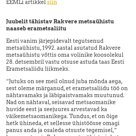
EEMLi artikkel
siin
Juubelit tähistav Rakvere metsaühistu
naaseb erametsaliitu
Eesti vanim järjepidevalt tegutsenud
metsaühistu, 1992. aastal asutatud Rakvere
metsaühistu võttis oma volinike koosolekul
28. detsembril vastu otsuse astuda taas Eesti
Erametsaliidu liikmeks.
“Jutuks on see meil olnud juba mõnda aega,
sest oleme märganud, et erametsaliidu töö on
nähtavamaks ja läbipaistvamaks muutunud.
Nad on nähtaval, seisavad metsaomanike
huvide eest ja seejuures arvestavad ka
väikemetsaomanikega. Tundus, et on õige
hetk ühineda, et sellesse ühistöösse omagi
panus anda ja osaleda otsuste tegemisel,”