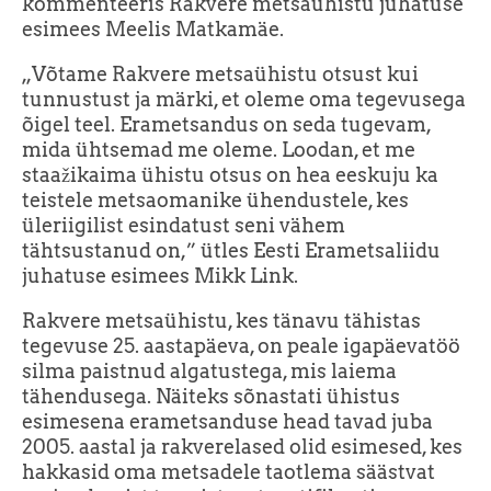
kommenteeris Rakvere metsaühistu juhatuse
esimees Meelis Matkamäe.
„Võtame Rakvere metsaühistu otsust kui
tunnustust ja märki, et oleme oma tegevusega
õigel teel. Erametsandus on seda tugevam,
mida ühtsemad me oleme. Loodan, et me
staažikaima ühistu otsus on hea eeskuju ka
teistele metsaomanike ühendustele, kes
üleriigilist esindatust seni vähem
tähtsustanud on,” ütles Eesti Erametsaliidu
juhatuse esimees Mikk Link.
Rakvere metsaühistu, kes tänavu tähistas
tegevuse 25. aastapäeva, on peale igapäevatöö
silma paistnud algatustega, mis laiema
tähendusega. Näiteks sõnastati ühistus
esimesena erametsanduse head tavad juba
2005. aastal ja rakverelased olid esimesed, kes
hakkasid oma metsadele taotlema säästvat