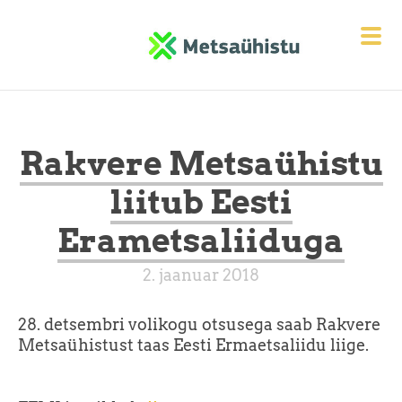
Rakvere Metsaühistu
liitub Eesti
Erametsaliiduga
2. jaanuar 2018
28. detsembri volikogu otsusega saab Rakvere
Metsaühistust taas Eesti Ermaetsaliidu liige.